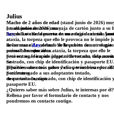
Julius
Julius
Macho de 2 años de edad (stand junio de 2026) mu
Macho de 2 años de edad
Lo abandonaron en una caja de cartón junto a su
(stand junio de 2026) muy
Ary
bueno. Lo abandonaron en una caja de cartón jun
delante de la puerta de un refugio animal. Aun
ataxia, la torpeza que ello le provoca no le impide j
a
llevar una vida normal. Se lleva bien con otros gato
su hermana
Ary
delante de la puerta de un refugio
perros bien educados.
animal. Aunque tiene ataxia, la torpeza que ello le
Será entregado a sus adoptantes testado, desparasit
provoca no le impide jugar ni llevar una vida norm
castrado, con chip de identificación y pasaporte EU
Se
¿Quieres saber más sobre Julius, te interesas por él
lleva bien con otros gatos y con perros bien educado
pondremos
Será entregado a sus adoptantes testado,
en contacto contigo.
desparasitado, castrado, con chip de identificación 
pasaporte EU.
¿Quieres saber más sobre Julius, te interesas por él?
Rellena por favor el formulario de contacto y nos
pondremos en contacto contigo.